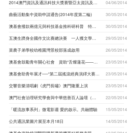
2014澳門資訊及通訊科技大獎賽暨亞太資訊及通訊科技大獎賽澳門區選拔賽Macau ICT Awards 2014現已接受報名
04/06/2014
曲藝活動集中資助申請通告(2014年度第二輪)
30/05/2014
澳基會撥款兩億元與科技基金推科研科普 特別資助計劃六月起申請
30/05/2014
五澳生躋身全國作文比賽總決賽 一人獲文學之星提名獎
29/05/2014
菜農子弟學校幼稚園灣景校部落成啟用
26/05/2014
澳基會鼓勵青年關心社會 資助“舌燦蓮花——青年圓桌2014”讓青年發聲
23/05/2014
澳基會助青年展才──“第二屆搖滾經典演繹大賽”決賽將於下月五日舉行
23/05/2014
交響音樂清唱劇《虎門長嘯》澳門隆重上演
23/05/2014
澳門社會治理研究學會與中華慈善百人論壇（北京）合辦“慈善與博彩”論壇
22/05/2014
「暖流故事系列」微電影週 愛的啟示。共融體驗
15/05/2014
公共通訊業圖片展至本月18日
14/05/2014