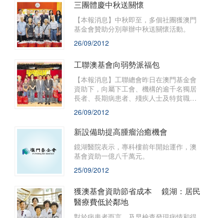
三團體慶中秋送關懷
【本報消息】中秋即至，多個社團獲澳門
基金會贊助分別舉辦中秋送關懷活動。
26/09/2012
工聯澳基會向弱勢派福包
【本報消息】工聯總會昨日在澳門基金會
資助下，向屬下工會、機構的逾千名獨居
長者、長期病患者、殘疾人士及特貧職工
派送中秋福包，送上佳節的祝福及表達社
26/09/2012
會對他們的關懷，令受惠職工倍感人間溫
暖。
新設備助提高腫瘤治癒機會
鏡湖醫院表示，專科樓前年開始運作，澳
基會資助一億八千萬元。
25/09/2012
獲澳基會資助節省成本 鏡湖：居民
醫療費低於鄰地
對於病患者而言，及早檢查發現病情和得