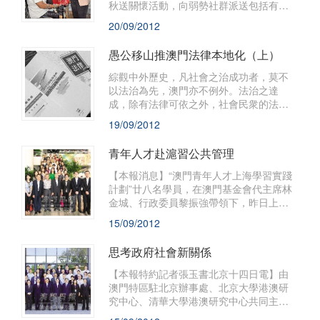
秋送關懷活動，向弱勢社群派送包括有應
節禮品及生活必需食品等的福包，藉此向
20/09/2012
他們送上中秋的關懷和祝福。
愚公移山推澳門法律本地化（上）
綜觀中外歷史，凡社會之治成功者，莫不
以法治為先，澳門亦不例外。法治之達
成，除有法律可依之外，社會民衆的法律
意識、法律知識等亦同為不可或缺。
19/09/2012
青年人才赴滬習公共管理
【本報消息】“澳門青年人才上海學習實踐
計劃”廿八名學員，在澳門基金會代主席林
金城、行政委員黎振強帶領下，昨日上午
十時四十分從澳門國際機場乘機啟程前往
15/09/2012
上海，出席今日在上海行政學院舉行的開
班式。
思考政府社會新關係
【本報特約記者張玉書北京十四日電】由
澳門特區駐北京辦事處、北京大學港澳研
究中心、清華大學港澳研究中心共同主辦
的“澳門特區政制發展與法律改革”學術研討