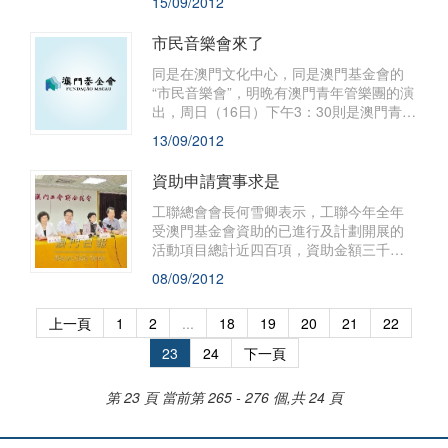
15/09/2012
會今日在北京大學法學院凱原樓舉行。
市民音樂會來了
同是在澳門文化中心，同是澳門基金會的
“市民音樂會”，明晩有澳門青年管樂團的演
出，周日（16日）下午3：30則是澳門青年
交響樂團“澳門樂壇新一代2012”音樂會。
13/09/2012
資助申請實事求是
工聯總會會長何雪卿表示，工聯今年全年
受澳門基金會資助的已進行及計劃開展的
活動項目總計近四百項，資助金額三千八
百萬元，隨着開辦活動增加，資助亦相應
08/09/2012
提升。
上一頁
1
2
...
18
19
20
21
22
23
24
下一頁
第 23 頁
當前第 265 - 276 個,共 24 頁