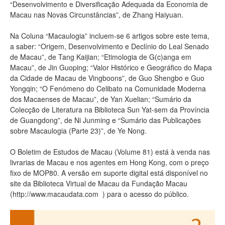
“Desenvolvimento e Diversificação Adequada da Economia de
Macau nas Novas Circunstâncias”, de Zhang Haiyuan.
Na Coluna “Macaulogia” incluem-se 6 artigos sobre este tema,
a saber: “Origem, Desenvolvimento e Declínio do Leal Senado
de Macau”, de Tang Kaijian; “Etimologia de G(c)anga em
Macau”, de Jin Guoping; “Valor Histórico e Geográfico do Mapa
da Cidade de Macau de Vingboons”, de Guo Shengbo e Guo
Yongqin; “O Fenómeno do Celibato na Comunidade Moderna
dos Macaenses de Macau”, de Yan Xuelian; “Sumário da
Colecção de Literatura na Biblioteca Sun Yat-sem da Província
de Guangdong”, de Ni Junming e “Sumário das Publicações
sobre Macaulogia (Parte 23)”, de Ye Nong.
O Boletim de Estudos de Macau (Volume 81) está à venda nas
livrarias de Macau e nos agentes em Hong Kong, com o preço
fixo de MOP80. A versão em suporte digital está disponível no
site da Biblioteca Virtual de Macau da Fundação Macau
(
http://www.macaudata.com
) para o acesso do público.