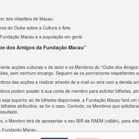
azer dos cidadãos de Macau.
s do Clube sobre a Cultura e Arte.
 a Fundação Macau e a população em geral.
ube dos Amigos da Fundação Macau”
nte acções culturais e de lazer e os Membros do “Clube dos Amigos
acções, sem nenhum encargo. Seguem-se os pormenores respeitantes aos 
ros das acções a realizar através de e-mail ou sms com a devida an
mbros podem aceder à sua conta de membro para solicitar bilhetes, a
s seja superior ao de bilhetes disponíveis, a Fundação Macau fará um 
bilhetes atribuídos, se for o caso. Contudo, os Membros que solicita
esultado.
dos, o Membro terá de apresentar o seu BIR da RAEM (válido), para efei
a Fundação Macau
dação Macau informará atempadamente os seus Membros das novidad