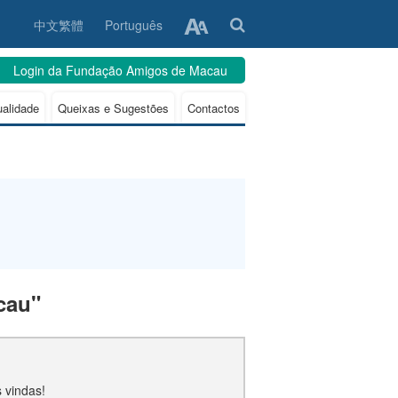
中文繁體
Português
Login da Fundação Amigos de Macau
ualidade
Queixas e Sugestões
Contactos
cau"
 vindas!