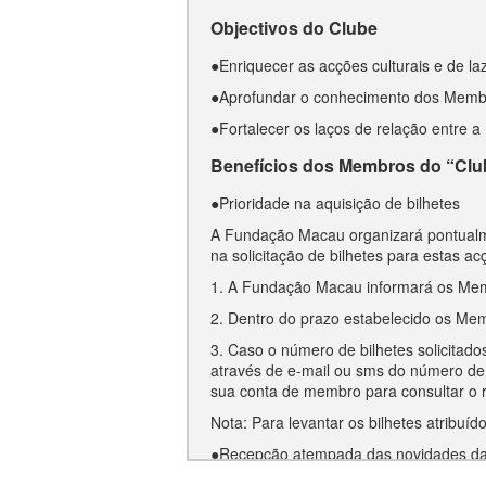
Objectivos do Clube
●Enriquecer as acções culturais e de l
●Aprofundar o conhecimento dos Membro
●Fortalecer os laços de relação entre
Benefícios dos Membros do “Cl
●Prioridade na aquisição de bilhetes
A Fundação Macau organizará pontualme
na solicitação de bilhetes para estas 
1. A Fundação Macau informará os Memb
2. Dentro do prazo estabelecido os Me
3. Caso o número de bilhetes solicitado
através de e-mail ou sms do número de 
sua conta de membro para consultar o r
Nota: Para levantar os bilhetes atribuí
●Recepção atempada das novidades d
Sempre que houver novas acções a Fun