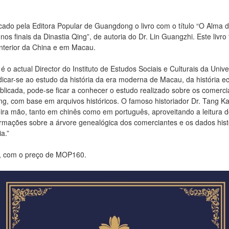
ado pela Editora Popular de Guangdong o livro com o título “O Alma
s finais da Dinastia Qing”, de autoria do Dr. Lin Guangzhi. Este livr
Interior da China e em Macau.
é o actual Director do Instituto de Estudos Sociais e Culturais da Uni
dicar-se ao estudo da história da era moderna de Macau, da história 
licada, pode-se ficar a conhecer o estudo realizado sobre os comer
ng, com base em arquivos históricos. O famoso historiador Dr. Tang Kai
eira mão, tanto em chinês como em português, aproveitando a leitura d
nformações sobre a árvore genealógica dos comerciantes e os dados hi
a.”
ais, com o preço de MOP160.