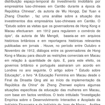
distribuição espaço-temporal do investimento imobiliário por
empresários luso-chineses em Cantão durante a época da
República Chinesa", da autoria de Wu Hongqi, Dai Yuan e
Zhang Chaofan , faz uma análise sobre a situação dos
investimentos dos empresários luso-chineses em Cantão. O
"Estudo sobre as visitas que os governadores de Hong Kong e
Macau efectuaram em 1912 para regularem o comércio de
ópio", da autoria de Mo Mengdi, baseia-se em arquivos
históricos britânicos e em reportagens históricas relevantes
publicadas em jornais . Houve, no período entre Outubro e
Novembro de 1912, diálogos entre os governadores de Hong
Kong e Macau para discutir as restrições comerciais em Macau
em relação à quantidade de ópio. E, para este efeito, os
governos britânico e português assinaram um acordo em
Londres no ano seguinte. O artigo sobre " Estudo sobre
Educação", o livro "A Educação Feminina em Macau desde o
Final da Dinastia Qing até ao início da implementação da
República da China" de Zheng Zhenwei explora algumas
situações específicas da educação das mulheres em Macau,
com base em factos veridícos. O texto intitulado "Investigação
Empírica sobre o Desenvolvimento Interactivo e Acoplado da
Indústria Financeira e da Indústria do Jogo de Macau - Análise