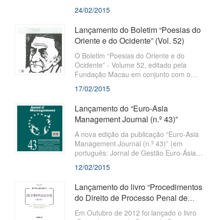
de autoria de Zhao Linlin, Professora
24/02/2015
Associada da Faculdade de Direito da
Universidade de Ciências e Tecnologia
Lançamento do Boletim “Poesias do
de Macau, foi publicado pela Fundação
Oriente e do Ocidente” (Vol. 52)
Macau e “Social Sciences Academic
Press”. O livro trata, de forma
O Boletim “Poesias do Oriente e do
sistemática, o Sistema
Ocidente” - Volume 52, editado pela
Fundação Macau em conjunto com o
Comité de Criações da Associação dos
17/02/2015
Escritores da Província de Guangdong e
a Associação dos Escritores de Zhuhai,
Lançamento do “Euro-Asia
foi recentemente publicado. O Boletim
Management Journal (n.º 43)”
adopta uma atitude liberta, tolerante e
aberta à escrita e fornece uma
A nova edição da publicação “Euro-Asia
plataforma para dar a conhecer poetas
Management Journal (n.º 43)” (em
que se manifestam por si próprios,
português: Jornal de Gestão Euro-Ásia),
através das suas escritas criativas de
foi lançada recentemente pela Fundação
12/02/2015
poesias.
Macau. Trata-se de um boletim anual em
língua inglesa, que tem por objectivo
Lançamento do livro “Procedimentos
apresentar os resultados
do Direito de Processo Penal de
Macau (Revisão)”
Em Outubro de 2012 foi lançado o livro