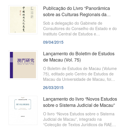
Publicação do Livro “Panorâmica
sobre as Culturas Regionais da
China – Tomo de Macau”
Sob a delegação do Gabinete de
Consultores do Conselho do Estado e do
Instituto Central de Estudos e
Investigação de Cultura e História, a
09/04/2015
Fundação Macau organizou uma equipa
de especialistas de Macau para editar o
Lançamento do Boletim de Estudos
Livro “Panorâmica sobre as Culturas
de Macau (Vol. 75)
Regionais da China – Tomo de Macau”
que já foi publicado. Este “Tomo de
O Boletim de Estudos de Macau (Volume
Macau” faz parte da Colecção
75), editado pelo Centro de Estudos de
“Panorâmica sobre as Culturas Regionais
Macau da Universidade de Macau, foi
da China” que conta com 34 tomos,
recentemente publicado pela Fundação
26/03/2015
tendo o Livro sido publicado pela “Z...
Macau. Este Boletim, com o objectivo de
“Estudar Macau e servir a sociedade”,
Lançamento do livro “Novos Estudos
compila dissertações das áreas
sobre o Sistema Judicial de Macau”
O livro “Novos Estudos sobre o Sistema
Judicial de Macau”, integrado na
“Colecção de Textos Jurídicos da RAEM”,