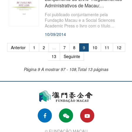
prudente, pragmática e criativa, tem por
Administrativos de Macau:
objectivo “Estudar Macau e servir a
Dificuldades e Soluções”
sociedade” e compilar dissertações das
Foi publicado conjuntamente pela
áreas de
Fundação Macau e a Social Sciences
Academic Press o livro com o título
“Regulamentos Administrativos de
10/09/2014
Macau: Dificuldades e Soluções” da
autoria do Dr. Ho Chi Un, Doutor da
Anterior
1
2
...
7
8
9
10
11
12
Universidade de Zhe Jiang. O Livro faz
parte da publicação
13
Seguinte
Página 9
A mostrar 97 - 108,Total 13 páginas
© FUNDAÇÃO MACAU