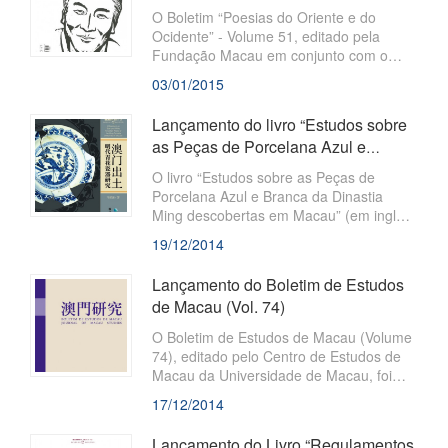
autoria do Prof. Prof. Tong Io Cheng,
O Boletim “Poesias do Oriente e do
Subdirector da Faculdade de Direito da
Ocidente” - Volume 51, editado pela
Universidade de Macau. O livro faz parte
Fundação Macau em conjunto com o
da Colecção de Textos Jurídicos da RA...
Comité de Criações da Associação dos
03/01/2015
Escritores da Província de Guangdong e
a Associação dos Escritores de Zhuhai,
Lançamento do livro “Estudos sobre
foi recentemente publicado. O Boletim
as Peças de Porcelana Azul e
adopta uma atitude liberta, tolerante e
Branca da Dinastia Ming
aberta à escrita e fornece uma
O livro “Estudos sobre as Peças de
plataforma para dar a conhecer poetas
descobertas ...
Porcelana Azul e Branca da Dinastia
que se manifestam por si próprios,
Ming descobertas em Macau” (em inglês,
através das suas escritas criativas de
“A Research on Blue and White Porcelain
19/12/2014
poesias.
Wares of the Ming Dynasty Unearthed in
Macau”), integrado na Colecção “Estudos
Lançamento do Boletim de Estudos
sobre Macau” e com edição da autoria do
de Macau (Vol. 74)
Dr. Ma Kam Keong, administrador do
Conselho de Administração do Instituto
O Boletim de Estudos de Macau (Volume
para os Assuntos Cívicos e Municipais,
74), editado pelo Centro de Estudos de
foi publicado, conjuntamente, pela “Social
Macau da Universidade de Macau, foi
Sciences Academic Press (China)”...
recentemente publicado pela Fundação
17/12/2014
Macau. Este Boletim, com base nos
princípios de adopção duma atitude
Lançamento do Livro “Regulamentos