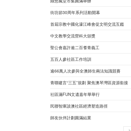
綠悠瘋堂市集圓滿舉辦
街坊節30周年系列活動開幕
首屆宗教中國化濠江峰會促文明交流互鑑
中文教學交流營科大頒獎
聖公會嘉許逾二百耆青義工
五百人參社區工作培訓
逾66萬人次參與全澳師生兩法知識競賽
青聯建言“三五”規劃 聚焦澳琴灣區資源銜接
社區滿FUN文遺嘉年華舉行
民聯智庫談澳社區經濟塑造路徑
師友伙伴計劃圓滿結業