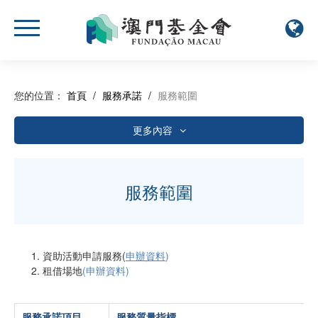
您的位置：
首頁
/
服務承諾
/
服務範圍
更多內容
服務範圍
認可證明書
服務範圍
接收建議、投訴和異議之概況
服務滿意度調查問卷
2021年
資助活動申請服務(
申辦資料
)
滿意度調查報告表
2022年
租借場地
(
申辦資料
)
已獲認可之服務質量指標執行情況及監察記錄
2023年
2021年
服務承諾項目
服務質量指標