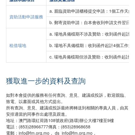
2024年
2022年
a. 親臨資助申請櫃檯提交申請：1個工作天
2025年
2023年
資助活動申請服務
b. 郵寄資助申請：自本會收到申請文件翌日
2024年
a. 場地具備檔期不涉及贊助：收到函件起計
2025年
租借場地
b. 場地不具備檔期：收到函件起計4個工作天
c. 場地具備檔期但涉及贊助：收到函件起計
獲取進一步的資料及查詢
如對本會提供的服務有任何查詢、意見、建議或投訴，歡迎親臨、
致電、以書面或其他方式提出。
所有查詢、意見、建議或投訴最終將轉送到相關的專責人員，由其
安排適當的同事作出處理及跟進。
地址：澳門路環紅荷路108號政府(路環)辦公大樓7樓至9樓
電話：(853)28966777傳真：(853)28968658
電郵：info@fm.org.mo， ds_info@fm.org.mo，