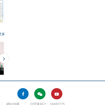
更多
“澳門文學叢書”暨《美麗澳門》新書發佈會
“澳門文學叢書”暨《美麗澳門》座談會
網站地圖
訪問量統計：16083775