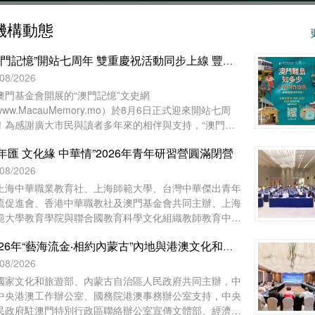
機構動態
“澳門記憶”開站七周年 雙重慶祝活動同步上線 豐富好禮與全城同樂
/08/2026
澳門基金會開展的“澳門記憶”文史網
www.MacauMemory.mo）於8月6日正式迎來開站七周
！為感謝廣大市民與讀者多年來的相伴與支持，“澳門記
”於生日這天起，隆重推出兩項互動慶祝活動
年匯 文化緣 中華情”2026年青年研習營圓滿閉營
Facebook 官方專頁“七周年 Giveaway”互動遊戲以及“澳
離島知多少”線上問答遊戲，以豐富好禮與全城同樂！
/08/2026
上海中華職業教育社、上海師範大學、台灣中華傑出青年
流促進會、香港中華職教社及澳門基金會共同主辦、上海
範大學教育學院與聯合國教育科學文化組織教師教育中心
辦的“青年匯 文化緣 中華情”2026年青年研習營已於8月1
2026年“藝海流金‧相約內蒙古”內地與港澳文化和旅遊界交流活動圓滿舉行
下午在上海崇明如山酒店舉行閉營儀式。上海中華職業教
社常務副主任、市政府參事胡衛出席儀式並致辭。上海市
/08/2026
明區海外聯誼會副會長林豔華、台灣中華傑出青年交流促
國家文化和旅遊部、內蒙古自治區人民政府共同主辦，中
會理事長陳長風、上海崇明中華職業教育社主任施志琴、
中央港澳工作辦公室、國務院港澳事務辦公室支持，中央
海中華職業技術學院執行理事蔡奚芳等近100人出席活
民政府駐澳門特別行政區聯絡辦公室宣傳文體部、經濟部