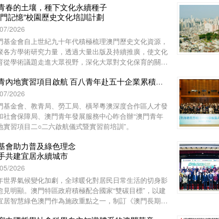
青春的土壤，種下文化永續種子
澳門記憶”校園歷史文化培訓計劃
/07/2026
門基金會自上世紀九十年代積極梳理澳門歷史文化資源，
聚各方學術研究力量，透過大量出版及持續推廣，使文化
育從學術議題走進大眾視野，深化大眾對文化保育的關
。
澳青內地實習項目啟航 百八青年赴五十企業累積工作經驗
/07/2026
門基金會、教青局、勞工局、橫琴粵澳深度合作區人才發
和社會保障局、澳門青年發展服務中心昨合辦“澳門青年
地實習項目二○二六啟航儀式暨實習前培訓”。
基會助力普及綠色理念
手共建宜居永續城市
/05/2026
年世界氣候變化加劇，全球暖化對居民日常生活的切身影
愈見明顯。澳門特區政府積極配合國家“雙碳目標”，以建
宜居智慧綠色澳門作為施政重點之一，制訂《澳門長期減
策略》和《澳門環境保護規劃》，謀劃可持續發展藍圖，