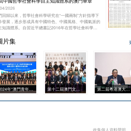
寫中國哲學社會科學自主知識體系的澳門華章
/04/2026
門回歸以來，哲學社會科學研究在“一國兩制”方針指導下
步發展，逐步形成具有中國特色、中國風格、中國氣派的
主知識體系。自習近平總書記2016年在哲學社會科學工
座談會上發表重要講話、中共中央辦公廳2022年印發
圖片集
國家“十四五”時期哲學社會科學發展規劃》以來，澳門的
等院校、澳門基金會和學術團體作為知識產出、傳播和實
的主體，在構建哲學社會科學自主知識體系的征程上，從
科建設、智庫服務、文化傳承到國際對話等諸方面，都發
了自身獨特的作用，呈現出多元化、本土化、交叉化與實
化的發展特點。
2024年“澳門青年人才上海學習實踐計劃” 開班式暨 十期學員交流活動
第十二屆澳門文學獎頒獎禮
第二屆粵港澳大灣區文學發展峰會
收集個人資料聲明