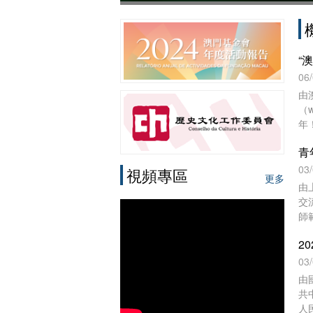
06
由
（
年
憶
青
──
門
03
視頻專區
更多
由
交
師
協
日
育
03
崇
由
進
共
上
人