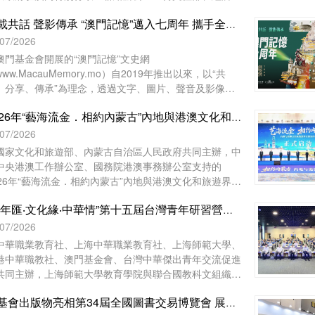
。
澳門基金會等單位協辦的2026年“藝海流金‧相約內蒙古”
七載共話 聲影傳承 “澳門記憶”邁入七周年 攜手全城共築小城記憶
地與港澳文化和旅遊界交流活動，已於7月27日至8月1日
滿舉行。澳門組織了45位文旅界代表赴內蒙古自治區參與
/07/2026
動，與來自內地及香港的文旅界代表、專家學者等共150
澳門基金會開展的“澳門記憶”文史網
人齊聚內蒙古，共譜文旅合作新篇。
ww.MacauMemory.mo）自2019年推出以來，以“共
、分享、傳承”為理念，透過文字、圖片、聲音及影像，
統梳理並活化澳門珍貴的歷史文化資源，建構起承載小城
2026年“藝海流金．相約內蒙古”內地與港澳文化和旅遊界交流活動開幕
史的大型文化資料庫。“澳門記憶”即將踏入開站七周年，
以“七載共話 聲影傳承”為主題，陸續推出一系列涵蓋線上
/07/2026
線下的多元活動，誠邀市民大眾共同參與，用不同視角與
國家文化和旅遊部、內蒙古自治區人民政府共同主辦，中
介，共同編織與傳承屬於這座小城的集體記憶。
中央港澳工作辦公室、國務院港澳事務辦公室支持的
026年“藝海流金．相約內蒙古”內地與港澳文化和旅遊界交
活動於7月28日在內蒙古自治區鄂爾多斯市開幕。中央人
“青年匯‧文化緣‧中華情”第十五屆台灣青年研習營暨2026青年研習營 舉行開營儀式
政府駐澳門特別行政區聯絡辦公室宣傳文體部、經濟部和
門基金會作為澳門協辦單位，一共組織了45位澳門代表前
/07/2026
內蒙古自治區出席活動。
中華職業教育社、上海中華職業教育社、上海師範大學、
港中華職教社、澳門基金會、台灣中華傑出青年交流促進
共同主辦，上海師範大學教育學院與聯合國教科文組織教
教育中心協辦之“青年匯‧文化緣‧中華情——第十五屆台灣
澳基會出版物亮相第34屆全國圖書交易博覽會 展現澳門文化底蘊
年研習營暨2026青年研習營”開營儀式於2026年7月28日