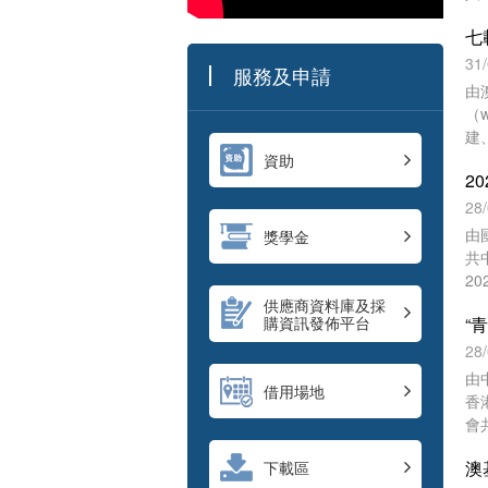
動
和
內
圓
31
服務及申請
活
由
多
（w
建
系
資助
歷
特
28
和
由
獎學金
媒
共
2
流
供應商資料庫及採
購資訊發佈平台
民
澳
28
往
由
借用場地
香
會
師
下載區
青