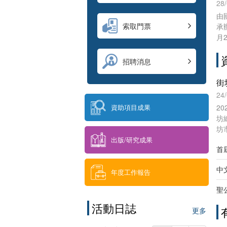
上
28
灣
由
的
索取門票
承
驗
月
金
品
招聘消息
文
街
24
2
資助項目成果
坊
坊
以
出版/研究成果
首
中
年度工作報告
聖
活動日誌
更多