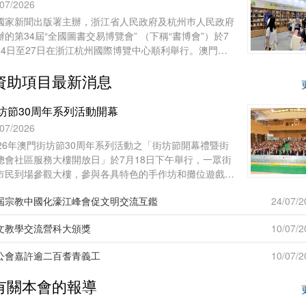
午在上海聯合國教科文組織教師教育中心舉行。來自台
/07/2026
、香港、澳門29所院校的60多名師生，和上海師範大學
國家新聞出版署主辦，浙江省人民政府及杭州巿人民政府
志願者共聚申城，一同開啟為期七天的文化交流與研習體
辦的第34屆“全國圖書交易博覽會” （下稱“書博會”）於7
之旅。
24日至27日在浙江杭州國際博覽中心順利舉行。澳門基
會作為澳門出版界代表再度參展，攜近年出版的多領域精
資助項目最新消息
圖書亮相，向內地及各地讀者展現澳門豐富的出版成果與
化底蘊。
坊節30周年系列活動開幕
/07/2026
026年澳門街坊節30周年系列活動之「街坊節開幕禮暨街
總會社區服務大樓開放日」於7月18日下午舉行，一眾街
市民到場參觀大樓，參與各具特色的手作坊和攤位遊戲，
及觀賞舞台表演。
屆宗教中國化濠江峰會促文明交流互鑑
24/07/2
文教學交流營科大頒獎
10/07/2
公會嘉許逾二百耆青義工
10/07/2
有關本會的報導