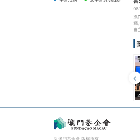
書
08
澳
穩
自
作
《
高
踐
學
揮
務
第十四屆“澳門文學獎”頒獎禮暨“澳門文學叢書”新書發佈會
© 澳門基金會 版權所有