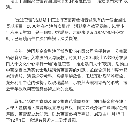
一場由中國國家芭蕾舞團擔綱演出的“走進芭蕾──走進澳門大學”表
演。
“走進芭蕾”活動是中芭進行芭蕾舞藝術普及教育的一個全國性
長期項目，2006年在本澳首次舉行，活動富有教育意義，以青少
年為主要對象，是一個集現場講解、示範表演及互動交流的公益活
動，已連續兩年在澳門舉辦，深受歡迎。
今年，澳門基金會與澳門博彩股份有限公司希望將這一公益藝
術教育活動引入本澳的大專院校，將於11月30日晚上7時30分在澳
門大學文化中心舉行一場“走進芭蕾──走進澳門大學”表演。活動由
中芭副團長馮英女士現場講解芭蕾舞的知識，並配合演員即席示範
表演選段、演員課堂教學、音樂講解欣賞、現場互動及問答環節。
充分利用中芭的優勢，以現場講解、示範與表演相結合的形式，拉
近青年觀眾與芭蕾舞藝術之間的距離。
為配合活動的宣傳及廣泛推廣芭蕾舞藝術，澳門基金會在澳門
大學大豐樓地下展覽廊設置專題展板，圖文並茂介紹中國國家芭蕾
舞團、芭蕾歷史及知識、以及芭蕾藝術等專題。展期由11月18日
至12月1日，歡迎有興趣人士到場參觀。