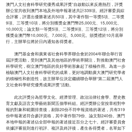
澳門人文社會科學研究優秀成果評獎”自啟動以來反應熱烈，評獎
辦公室共收到澳門本地及外地申報著述共計339項。經評審委員綜
合評審，評選出優勝著述共50項，其中著作類一等獎5項、二等獎
9項、三等獎10項，將分別獲獎金澳門幣25,000元、15,000元、
10,000元；論文類一等獎5項、二等獎9項、三等獎12項，將分別
獲獎金澳門幣10,000元、7,000元、5,000元。頒獎禮於10月底舉
行，主辦單位將於日內通知各得獎者。
澳門基金會和廣東省社會科學界聯合會於2004年聯合舉行首
屆評獎活動，受到澳門及其他地區的學術界關注，對推動澳門社會
科學研究，樹立澳門地區的良好學術形象起了積極作用。為進一步
檢驗澳門人文社會科學研究的成果，更好地調動廣大澳門研究學者
的積極性和創造性，故主辦單位決定繼續聯合舉辦“第二屆澳門人
文社會科學研究優秀成果評獎”活動。
此次評獎分為哲學文化、經濟管理、政治法律社會學、歷史教
育文獻及語言文學藝術新聞五個學科組。經評獎辦公室按章程對申
報的對象和範圍排查後，剔除20份不符申報資格的著述，共有319
份申報著述符合參評資格，其中著作類79份、論文類240份。澳門
本地申報的著述佔全部申報的著述接近百分之七十。經評審委員會
依據評審規則進行初評、複評及終評後，產生各得獎者，名單如下