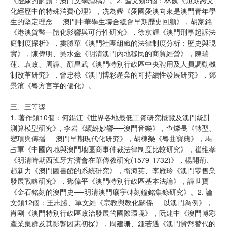
化經歷中的特殊消費心理》，冼為鏗《愛國愛澳向來是澳門青年學
生的堅定理念──澳門中華學生聯合總會早期歷史回顧》，胡家銘
《港澳貨幣一體化影響與可行性研究》，徐京輝《澳門刑事起訴法
庭制度探析》，婁勝華《澳門社團組織的法律制度分析：歷史與現
實》，陳偉明、吳水金《明清澳門內地移民的商貿經營》，陳瑞
蓮、袁政、周譚、顏昌武《澳門特別行政區中央聘用及人員調動機
制改革研究》，曾忠祿《澳門博彩產業的可持續性發展研究》，鄧
景濱《粵方言字的優化》。
三、三等獎
1. 著作類10個：何錫江《世界各地最低工資研究概覽及澳門統計
測算模型研究》, 李岩《繽紛妙響──澳門音樂》，查燦長《轉型、
變項與傳播──澳門早期現代化研究》，胡棟榮《粵曲寶典》，馬
占軍《中國內地與澳門地區商事仲裁法律制度比較研究》，崔維孝
《明清時期西班牙方濟會在華傳教研究(1579-1732)》，楊開荊、
趙新力《澳門圖書館的系統硏究》，衛海英、李雁玲《澳門零售業
發展戰略研究》，鄧偉平《澳門特別行政區基本法論》，譚世寶
《金石銘刻的澳門史──明清澳門廟宇碑刻鐘銘集錄研究》。2. 論
文類12個：王志勝、單文經《宗教與教化關係──以澳門為例》，
肖剛《澳門特別行政區政治發展的國際環境》，阮建中《澳門博彩
產業集群及其影響因素初探》，周建珊、鍾若遇《澳門貨幣替代的