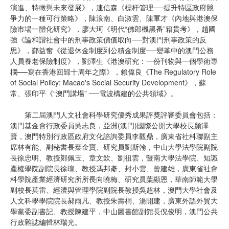
演進、特徵與未來發展》，連信森《標杆管理──提升特區政府競
爭力的一種可行策略》，陳浪南、白淑雲、陳軍才《內地與港澳保
險市場一體化研究》，廖大珂《明代“佛郎機黑番”籍貫考》，趙國
強《論和諧社會中的刑事政策價值取向──對澳門刑事政策的反
思》，鄞益奮《從退休金制度到公積金制度──變革中的澳門公務
人員養老保險制度》，劉澤生《港澳研究：一份刊物與一個學術專
欄──寫在香港回歸十周年之際》，賴偉良《The Regulatory Role
of Social Policy: Macao's Social Security Development》，蘇
常、張印平《“澳門講場” ──電波構建的公共領域》。
第二屆澳門人文社會科學研究優秀成果評獎評審委員會包括：
澳門基金會行政委員吳志良，亞洲(澳門)國際公開大學校長顏澤
賢，澳門特別行政區政府文化諮詢委員李觀鼎，廣東省社科聯副主
席林有能、副秘書長葉金寶、研究員劉斯翰，中山大學法學院副院
長徐忠明、教授鄭佩玉、章文欽、劉祖雲，暨南大學法學院、知識
產權學院副院長徐瑄、教授馮邦彥、封小雲、曾建雄，廣東省社會
科學院產業經濟研究所所長向曉梅、研究員葉顯恩，華南師範大學
副校長莫雷、經濟與管理學院副院長教授吳超林，澳門大學社會及
人文科學學院院長郝雨凡、教授朱壽桐、湯開建，廣東外語外貿大
學黨委副書記、教授陳建平，中山圖書館副館長倪俊明，澳門公共
行政雜誌編輯林瑞光。