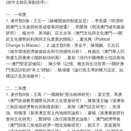
(按中文姓氏筆劃排序)：
一、一等獎
1. 著作類5個：王五一《賭權開放的制度反思》，李長森《明清時
期澳門土生族群的形成發展與變遷》，邢榮發《明清澳門城市建築
研究》，楊允中、黃鴻釗、莊文永等《澳門文化與文化澳門──關
於文化優勢的利用與文化產業的開拓》，盧兆興《Political
Change in Macao》。2. 論文類5個：李金平、陳飛鵬、王志石
《城市環境經濟能值綜合和可持續性分析》，林廣志《澳門華人巨
商盧九與廣東小闈姓餉項糾葛》，夏泉《清代中國傳教士培訓基地
──澳門聖若瑟修院》，陳少華《記憶、概念與生活世界──關於澳
門漢語詩歌的“本土”經驗》，駱偉建《論行政主導的權力設定、結
構設計及其他條件》。
二、二等獎
1. 著作類9個：王禹《“一國兩制”憲法精神研究》，梁文慧、馬勇
《澳門旅遊教育國際化與本土化發展研究》，陳廣漢主編《港澳珠
三角區域經濟整合與制度創新》，黃翊《澳門語言研究》，黃漢
強、程惕潔《新來澳定居之內地移民論析》，廖楊《港澳臺族群社
會與文化研究》，鄭煒明《氹仔路環歷史論集》，澳門經濟學會
《澳門與珠三角地區經濟一體化策略研究》，饒芃子、莫嘉麗等
《邊緣的解讀：澳門文學論稿》。2. 論文類9個：林巍《短期跨文