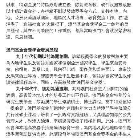
以來，特別是澳門特區政府成立後，除對教育軟、硬件設施投放數
以十億計資金外，亦持續不斷以發放獎學金方式，支持本地、內
地、亞洲及葡語系國家、地區的人才培養、教育交流工作。在“惠
澤學子、造福社會”的大目標下，澳門基金會獎學金二十餘年的發
展歷程，其在不同階段的工作重點，都與當時澳門社會狀況緊密相
連、息息相關。
澳門基金會獎學金發展歷程
九十年代初期以前為開創期。
該階段獎學金的發放對象主要
為內地學生以及葡語系國家和個別亞洲國家學生，學生來自安哥
拉、佛得角、莫桑比克、幾內亞比紹、聖多美和普林西比、東帝汶
及馬來西亞等地，總體獎學金學生數量不多，葡語系國家學生以修
讀法律課程為主。同時，在高校發放“澳門基金會獎”。
九十年代中、後期為過渡期。
其時澳門社會進入回歸前的過
渡期，高素質本地人才的培養工作刻不容緩。澳門基金會特別設立
研究生獎學金，鼓勵澳門學生修讀碩士、博士課程。當中特別值得
一提的是，澳門基金會前瞻性的連續數年大力支持澳門學生修讀公
共行政碩士課程，培養了一批既有實踐經驗，又具理論知識的公共
管理人才，對澳人治澳、平穩過渡發揮了積極作用。此外，澳門基
金會和本地高校聯手搭建葡語教育平臺，為內地及其他地區學生赴
澳學習葡語提供支持。此階段每年領取澳門基金會獎學金的學生人