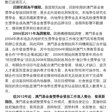
數已超過百人。
回歸初期為平穩期
。
過渡期完結後，回歸初期的澳門基金會
獎學金發放回歸常態，逐步走向規範化和制度化。本地學生研究生
獎學金、葡語系國家獎學金、內地學生獎學金及本地高校優秀畢業
生獎學金成為澳門基金會獎學金的品牌項目，規模和影響不斷擴
大，獲得教育界和社會的肯定。
2004
至2011年為調整期
。
因應機構職能調整，澳門基金會
2004年將本地及內地研究生獎學金發放工作移交澳門高等教育輔
助辦公室負責。與此同時，澳門基金會開始與不同機構簽訂合作協
議，合作發放獎學金，其中包括2004年開始與澳門大專教育基金
會合作“中學生赴葡就讀計劃”、2006年開始與教育暨青年局合作
“特別獎學金”項目及2008年開始與財政局合作“會計學士獎學金”項
目。有關合作項目均是為配合澳門社會發展、填補人才缺口、提升
人才素質而度身定做的專才培養方案，具有針對性和可操作性。有
關合作項目獎學金獲得者在獲得特區政府充足財政支持下完成學
業，必須返回特區或內地服務。項目目標明確，社會效益可期。該
階段的突出特點是澳門本地學生獎學金所佔金額比重及人數逐年上
升。
從2012年起，澳門基金會獎學金發放工作進入整合、發展新
階段。
澳門基金會調整獎學金工作模式，釐清自身定位，貫徹特區
政府施政理念，善用資源，因時制宜、因勢利導，全面整合、檢討
現有的獎學金發放工作，積極、主動地參與特區政府人才培養規