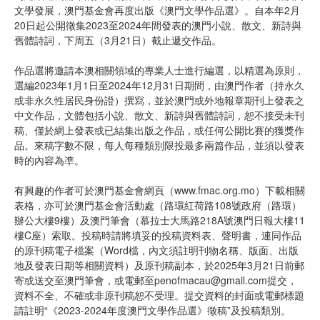
文學發展，澳門基金會再度出版《澳門文學作品選》。自本年2月
20日起公開徵集2023至2024年間發表的澳門小說、散文、新詩與
舊體詩詞，下周五（3月21日）截止遞交作品。
作品選將邀請本澳相關領域的專業人士進行編選，以精選為原則，
選編2023年1月1日至2024年12月31日期間，由澳門作者（持永久
或非永久性居民身份證）撰寫，並於澳門或外地報章期刊上發表之
中文作品，文體包括小說、散文、新詩與舊體詩詞，恕不接受未刊
稿、僅於網上發表或已結集出版之作品，或任何公開比賽的獲獎作
品。來稿字數不限，每人每種類別限投最多兩篇作品，並須以發表
時的內容為凖。
有興趣的作者可於澳門基金會網頁（www.fmac.org.mo）下載相關
表格，亦可於澳門基金會活動處（路環紅荷路108號政府（路環）
辦公大樓9樓）及澳門筆會（慕拉士大馬路218A號澳門日報大樓11
樓C座）索取。投稿時請將填妥的投稿資料表、聲明書，連同作品
的原刊稿電子檔案（Word檔，內文須註明刊物名稱、版面、出版
地及發表日期等相關資料）及原刊稿副本，於2025年3月21日前郵
寄或送交至澳門筆會，或電郵至penofmacau@gmail.com提交，
資料不全、不確或非原刊稿恕不受理。提交資料的封面或電郵標題
請註明“《2023-2024年度澳門文學作品選》徵稿”及投稿類別。