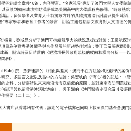
學等範疇文章共18篇，內容豐富。“名家視界”專訪了澳門大學人文學院院
＂，以及談到如何成功推動漢語成為美國高中的大學課程先修課。“時政熱點
會”的講話，多位學者及業界人士就施政方針的具體措施進行討論及提出建
會”專家學者和教育工作者的發言，討論主題包括語文教育對人文道德的傳承
究”欄目，劉成昆分析了澳門可持續競爭力的狀況及提出對策；王長斌探
程項目為例對粵港澳競爭與合作發展的新趨勢作討論；劉丁己及張家麟則
陳建新、關淑詩及伍芷蕾的《經濟增長與政府規模的縱向和橫向分析——
制為例》。
aul Rule) 撰、孫夢珊譯的《相似與差異：澳門學在方法論和文獻學
研究、多語言文獻以及當中的方法論；吳宏岐的《“有心”者的記述﹕〈
面的史料，分析嘉靖以來東南沿海海寇猖獗的原因，並對東南海防問題提
士何顯理與鮑留雲港澳活動述略》、吳玉嫻的《澳門醫療史研究及其發展
著作提要（二十二）》。
門各大書店及香港均有代售，該期的電子檔亦已同時上載至澳門基金會澳門虛