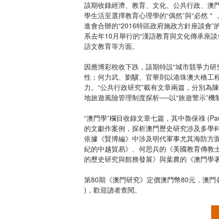
該期收錄經濟、教育、文化、公共行政、澳門
學生活至選擇教育心理學的“偶然”與“必然
進會合辦的“2016特區政府施政方針座談
系去年10月舉行的“漢語教育與文化傳承座談
語文教育等方面。
因應博彩稅收下跌，該期特設“城市競爭力研
性；何力武、劉驥、官華則以港珠澳大橋工
力。“公共行政研究”載有文章兩篇，分別為
地旅遊風險管理制度探析──以“旅遊警示”機
“澳門學”欄目收錄文章七篇，其中魯保祿 (P
的文獻作案例，探析澳門歷史研究涉及多學科
依據《賢博編》中涉及明代軍事尤其海防方
紀的中越貿易》、何思兵的《美國教育傳教
的歷史研究與館務發展》與葉農的《澳門學
第80期《澳門研究》定價澳門幣80元，澳
)，歡迎讀者查閱。