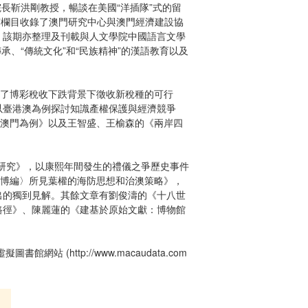
長靳洪剛教授，暢談在美國“洋插隊”式的留
”欄目收錄了澳門研究中心與澳門經濟建設協
議。該期亦整理及刊載與人文學院中國語言文學
、“傳統文化”和“民族精神”的漢語教育以及
討了博彩稅收下跌背景下徵收新稅種的可行
以臺港澳為例探討知識產權保護與經濟競爭
以澳門為例》以及王智盛、王榆森的《兩岸四
的案例研究》，以康熙年間發生的禮儀之爭歷史事件
賢博編〉所見葉權的海防思想和治澳策略》，
出的獨到見解。其餘文章有劉俊濤的《十八世
路徑》、陳麗蓮的《建基於原始文獻：博物館
擬圖書館網站 (
http://www.macaudata.com