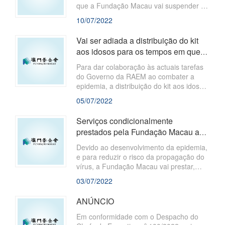
instalações do Centro de UNESCO
que a Fundação Macau vai suspender o
continuam a manter fechadas.
atendimento ao público nos dias 11 a 17
10/07/2022
de Julho de 2022.
Vai ser adiada a distribuição do kit
aos idosos para os tempos em que
se abrevia a propagação do vír...
Para dar colaboração às actuais tarefas
do Governo da RAEM ao combater a
epidemia, a distribuição do kit aos idosos
vai ser adiada. A Fundação Macau irá
05/07/2022
reiniciar, com as entidades da
organização, os dias em que se
Serviços condicionalmente
distribuem o kit aos idosos, conforme as
prestados pela Fundação Macau ao
circunstâncias efectivas da epidemia, e
público entre o dia 4 e o dia 8 de
os pormenores irão ser oportunamente
Devido ao desenvolvimento da epidemia,
anunciados.
Julho ...
e para reduzir o risco da propagação do
vírus, a Fundação Macau vai prestar,
entre o dia 4 e o dia 8 de Julho de 2022 ,
03/07/2022
os seguintes serviços:
ANÚNCIO
Em conformidade com o Despacho do