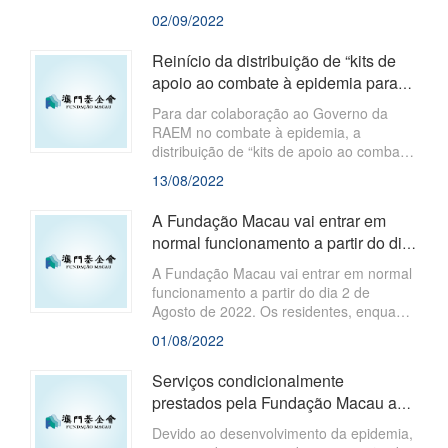
interacções atractivas e interessantes.
2022 e retomada em 15 de Agosto de
02/09/2022
2022.
Reinício da distribuição de “kits de
apoio ao combate à epidemia para
idosos” no dia 15 de Agosto de...
Para dar colaboração ao Governo da
RAEM no combate à epidemia, a
distribuição de “kits de apoio ao combate
à epidemia para idosos” ficou suspensa
13/08/2022
desde o dia 19 de Junho de 2022.
A Fundação Macau vai entrar em
normal funcionamento a partir do dia
2 de Agosto de 2022
A Fundação Macau vai entrar em normal
funcionamento a partir do dia 2 de
Agosto de 2022. Os residentes, enquanto
se dirijam à sede da FM, devem cumprir
01/08/2022
rigorosamente as instruções para
combater a epidemia, tais como usar
Serviços condicionalmente
máscaras, mostrar o código verde da
prestados pela Fundação Macau ao
saúde, medir a temperatura, fazer um
público no dia 1 de Agosto de 2022
scan ao código do local e manter-se uma
Devido ao desenvolvimento da epidemia,
distância adequada entre as pessoas.