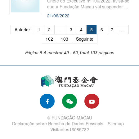
Chefe do Executivo nº 100/2022, avisa-se
que a Fundação Macau vai suspender o
atendimento ao público nos dias 22 a 24
21/06/2022
de Junho de 2022.
Anterior
1
2
...
3
4
5
6
7
...
102
103
Seguinte
Página 5
A mostrar 49 - 60,Total 103 páginas
© FUNDAÇÃO MACAU
Declaração sobre Recolha de Dados Pessoais
Sitemap
Visitantes16085782