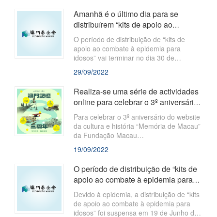
Amanhã é o último dia para se
distribuírem “kits de apoio ao
combate à epidemia para idosos”
O período de distribuição de “kits de
apoio ao combate à epidemia para
idosos” vai terminar no dia 30 de
Setembro (6ª-feira), às 18h, a Fundação
29/09/2022
Macau apela aos idosos que preencham
os requisitos inicialmente estabelecidos
Realiza-se uma série de actividades
para que os levantem o mais rápido
online para celebrar o 3º aniversário
possível.
do website “Memória de Mac...
Para celebrar o 3º aniversário do website
da cultura e história “Memória de Macau”
da Fundação Macau
(www.MacauMemory.mo), lança-se uma
19/09/2022
série de actividades online sob o tema
“Crescimento Constante Apresentação
O período de distribuição de “kits de
de Destaques”, incluindo uma actividade
apoio ao combate à epidemia para
de votação em plataformas de redes
idosos” foi prolongado até 30...
sociais e exposições temáticas online, na
Devido à epidemia, a distribuição de “kits
esperança de transmitir a história e
de apoio ao combate à epidemia para
cultura da pequena cidade através de
idosos” foi suspensa em 19 de Junho de