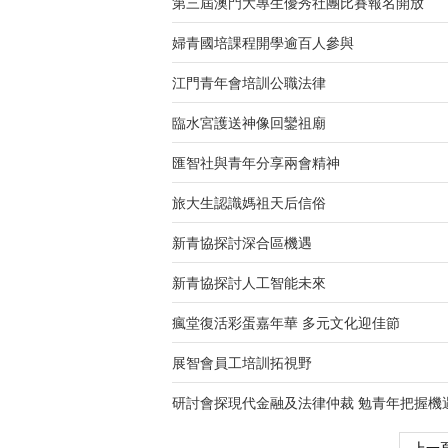
第三屆澳門大專生優秀社團比賽報名開放
婦青國培課程開學逾百人參與
江門青年會培訓公職法律
臨水宮護送神像回鑾祖廟
匯智社與青年分享兩會精神
旅大生認識媽祖天后信俗
新青協探討深合區機遇
新青協探討人工智能未來
瘋堂復活彩蛋嘉年華 多元文化迎佳節
展智會員工培訓拓視野
研討會探現代金融及法律仲裁 勉青年把握機
上一