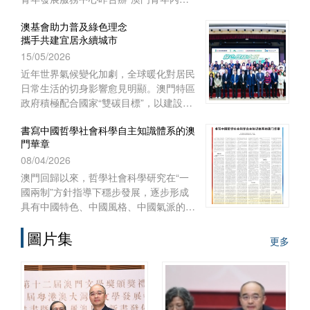
實習項目二○二六啟航儀式暨實習前培
澳基會助力普及綠色理念
訓”。
攜手共建宜居永續城市
15/05/2026
近年世界氣候變化加劇，全球暖化對居民
日常生活的切身影響愈見明顯。澳門特區
政府積極配合國家“雙碳目標”，以建設宜
居智慧綠色澳門作為施政重點之一，制訂
書寫中國哲學社會科學自主知識體系的澳
《澳門長期減碳策略》和《澳門環境保護
門華章
規劃》，謀劃可持續發展藍圖，
08/04/2026
澳門回歸以來，哲學社會科學研究在“一
國兩制”方針指導下穩步發展，逐步形成
具有中國特色、中國風格、中國氣派的自
主知識體系。自習近平總書記2016年在
圖片集
哲學社會科學工作座談會上發表重要講
更多
話、中共中央辦公廳2022年印發《國家
“十四五”時期哲學社會科學發展規劃》以
來，澳門的高等院校、澳門基金會和學術
團體作為知識產出、傳播和實踐的主體，
在構建哲學社會科學自主知識體系的征程