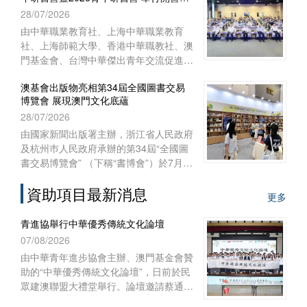
式
28/07/2026
澳門特別行政區聯絡辦公室宣傳文體部、
經濟部和澳門基金會作為澳門協辦單位，
由中華職業教育社、上海中華職業教育
一共組織了45位澳門代表前往內蒙古自
社、上海師範大學、香港中華職教社、澳
治區出席活動。
門基金會、台灣中華傑出青年交流促進會
共同主辦，上海師範大學教育學院與聯合
澳基會出版物亮相第34屆全國圖書交易
國教科文組織教師教育中心協辦之“青年
博覽會 展現澳門文化底蘊
匯‧文化緣‧中華情——第十五屆台灣青年
28/07/2026
研習營暨2026青年研習營”開營儀式於
2026年7月28日上午在上海聯合國教科文
由國家新聞出版署主辦，浙江省人民政府
組織教師教育中心舉行。來自台灣、香
及杭州巿人民政府承辦的第34屆“全國圖
港、澳門29所院校的60多名師生，和上
書交易博覽會” （下稱“書博會”）於7月
海師範大學的志願者共聚申城，一同開啟
24日至27日在浙江杭州國際博覽中心順
為期七天的文化交流與研習體驗之旅。
資助項目最新消息
利舉行。澳門基金會作為澳門出版界代表
更多
再度參展，攜近年出版的多領域精品圖書
亮相，向內地及各地讀者展現澳門豐富的
青進協舉行中華優秀傳統文化論壇
出版成果與文化底蘊。
07/08/2026
由中華青年進步協會主辦、澳門基金會贊
助的“中華優秀傳統文化論壇”，日前於民
眾建澳聯盟大禮堂舉行。論壇邀請蔡通中
醫擔任主講嘉賓，以“中醫文化傳承與創