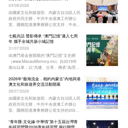
03/08/2026
上海崇明如山酒店舉行閉營儀式。上海中
華職業教育社常務副主任、市政府參事胡
由國家文化和旅遊部、內蒙古自治區人民
衛出席儀式並致辭。上海市崇明區海外聯
政府共同主辦，中共中央港澳工作辦公
誼會副會長林豔華、台灣中華傑出青年交
室、國務院港澳事務辦公室支持，中央人
流促進會理事長陳長風、上海崇明中華職
民政府駐澳門特別行政區聯絡辦公室宣傳
業教育社主任施志琴、上海中華職業技術
七載共話 聲影傳承 “澳門記憶”邁入七周
文體部、經濟部和澳門基金會等單位協辦
年 攜手全城共築小城記憶
學院執行理事蔡奚芳等近100人出席活
的2026年“藝海流金‧相約內蒙古”內地與
動。
31/07/2026
港澳文化和旅遊界交流活動，已於7月27
日至8月1日圓滿舉行。澳門組織了45位
由澳門基金會開展的“澳門記憶”文史網
文旅界代表赴內蒙古自治區參與活動，與
（www.MacauMemory.mo）自2019年
來自內地及香港的文旅界代表、專家學者
推出以來，以“共建、分享、傳承”為理
等共150多人齊聚內蒙古，共譜文旅合作
念，透過文字、圖片、聲音及影像，系統
新篇。
2026年“藝海流金．相約內蒙古”內地與港
梳理並活化澳門珍貴的歷史文化資源，建
澳文化和旅遊界交流活動開幕
構起承載小城歷史的大型文化資料庫。
28/07/2026
“澳門記憶”即將踏入開站七周年，特以
“七載共話 聲影傳承”為主題，陸續推出一
由國家文化和旅遊部、內蒙古自治區人民
系列涵蓋線上和線下的多元活動，誠邀市
政府共同主辦，中共中央港澳工作辦公
民大眾共同參與，用不同視角與媒介，共
室、國務院港澳事務辦公室支持的2026
同編織與傳承屬於這座小城的集體記憶。
年“藝海流金．相約內蒙古”內地與港澳文
“青年匯‧文化緣‧中華情”第十五屆台灣青
化和旅遊界交流活動於7月28日在內蒙古
年研習營暨2026青年研習營 舉行開營儀
自治區鄂爾多斯市開幕。中央人民政府駐