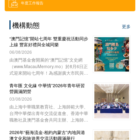
年度工作報告
借用場地
機構動態
更多
下載區
“澳門記憶”開站七周年 雙重慶祝活動同步
上線 豐富好禮與全城同樂
索取門票
06/08/2026
由澳門基金會開展的“澳門記憶”文史網
（www.MacauMemory.mo）於8月6日正
招聘消息
式迎來開站七周年！為感謝廣大市民與讀
者多年來的相伴與支持，“澳門記憶”於生
青年匯 文化緣 中華情”2026年青年研習
日這天起，隆重推出兩項互動慶祝活動
營圓滿閉營
──Facebook 官方專頁“七周年
03/08/2026
Giveaway”互動遊戲以及“澳門離島知多
少”線上問答遊戲，以豐富好禮與全城同
由上海中華職業教育社、上海師範大學、
樂！
台灣中華傑出青年交流促進會、香港中華
職教社及澳門基金會共同主辦、上海師範
大學教育學院與聯合國教育科學文化組織
2026年“藝海流金‧相約內蒙古”內地與港
教師教育中心協辦的“青年匯 文化緣 中華
澳文化和旅遊界交流活動圓滿舉行
情”2026年青年研習營已於8月1日下午在