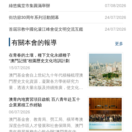
新發展”為題，吸引六十名來自台灣地區
綠悠瘋堂市集圓滿舉辦
07/08/2026
及澳門本地青年踴躍參與，現場互動熱
烈。
街坊節30周年系列活動開幕
24/07/2026
首屆宗教中國化濠江峰會促文明交流互鑑
24/07/2026
有關本會的報導
更多
在青春的土壤，種下文化永續種子
“澳門記憶”校園歷史文化培訓計劃
15/07/2026
澳門基金會自上世紀九十年代積極梳理澳
門歷史文化資源，凝聚各方學術研究力
量，透過大量出版及持續推廣，使文化保
育從學術議題走進大眾視野，深化大眾對
澳青內地實習項目啟航 百八青年赴五十
文化保育的關注。
企業累積工作經驗
06/07/2026
澳門基金會、教青局、勞工局、橫琴粵澳
深度合作區人才發展和社會保障局、澳門
青年發展服務中心昨合辦“澳門青年內地